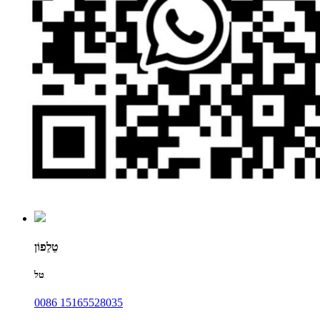
טֵלֵפוֹן
טל
0086 15165528035