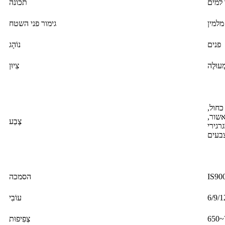
 למים
תכונה
מלמין
גימור פני השטח
פנים
נוֹהָג
ְעוּלֶה
צִיוּן
כחול,
 אשור,
צֶבַע
גרגירי
IS90
הסמכה
עוֹבִי
צְפִיפוּת