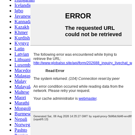
Icelandic
Igbo
Javanese
Kannada
Kazakh
Khmer
Kurdish
Kyrgyz
Latin
Latvian
Lithuanian
Luxembou..
Macedonian
Malagasy
Malay
Malayalam
Maltese
Maori
Marathi
Mongolian
Burmese
Nepali
Norwegian
Pashto