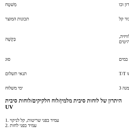
מִשׁטָח
תכונות המוצר
יזיה,
בַּקָשָׁה
היטים
 במים
סוּג
תנאי תשלום
מנה
ימי משלוח
היתרון של לוחות סיבית מלמין/לוח חלקיקים/לוחות סיבית
UV
1. עמיד בפני שריטות, קל לניקוי
2. עמיד בפני לחות