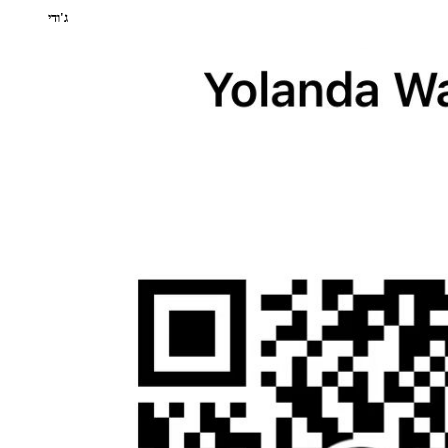
ג'ודי