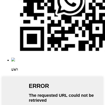
רֹאשׁ