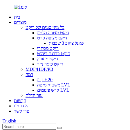
בַּיִת
מוצרים
כל מיני סוגים של דיקט
דיקט מצופה מלמין
דיקט מצופה סרט
פאנל צהוב 3 שכבות
דיקט מסחרי
דיקט בדרגת ריהוט
דיקט מחורץ
דיקט כיסוי נייר
MDF/HDF/PB
רמה
קרן H20
משטחי מיטה LVL
קרש פיגומים LVL
עור הדלת
חֲדָשׁוֹת
אודותינו
צרו קשר
English