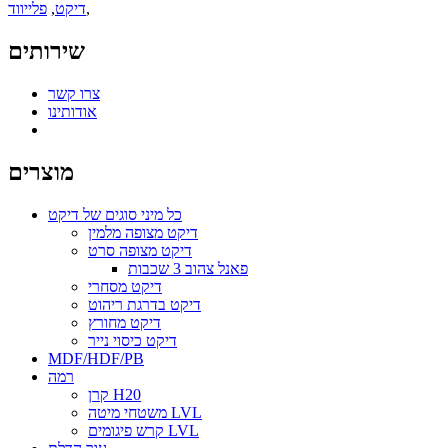
,
דיקט
,
פלייווד
שירותים
צרו קשר
אודותינו
מוצרים
כל מיני סוגים של דיקט
דיקט מצופה מלמין
דיקט מצופה סרט
פאנל צהוב 3 שכבות
דיקט מסחרי
דיקט בדרגת ריהוט
דיקט מחורץ
דיקט כיסוי נייר
MDF/HDF/PB
רמה
קרן H20
משטחי מיטה LVL
קרש פיגומים LVL