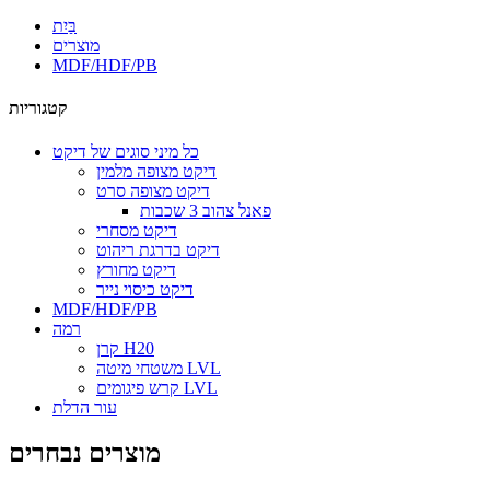
בַּיִת
מוצרים
MDF/HDF/PB
קטגוריות
כל מיני סוגים של דיקט
דיקט מצופה מלמין
דיקט מצופה סרט
פאנל צהוב 3 שכבות
דיקט מסחרי
דיקט בדרגת ריהוט
דיקט מחורץ
דיקט כיסוי נייר
MDF/HDF/PB
רמה
קרן H20
משטחי מיטה LVL
קרש פיגומים LVL
עור הדלת
מוצרים נבחרים