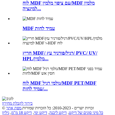
לוח MDF עם ציפוי מלמין/MDF מלמין
למינציה...
MDF עמיד לחות
חריץ MDF/ רגיל/פורניר עץ/ PVC/ UV/
HPL/מלמין...
לוח MDF גולמי רגיל/MDF PET/MDF
עמיד לחות/...
בירור לקבלת מחירון
© זכויות יוצרים - 2010-2023: כל הזכויות שמורות.
מפת אתר
כל מיני סוגים של דיקט
,
דיקט ליבנה
,
דיקט ימי
,
דיקט 18 מ"מ
,
גיליון